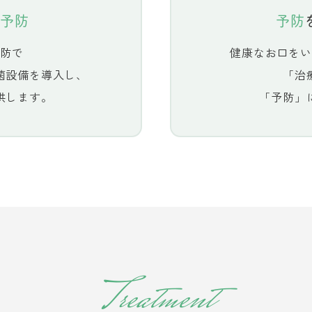
予防
予防
防で
健康なお口をい
菌設備を導入し、
「治
供します。
「予防」
Treatment